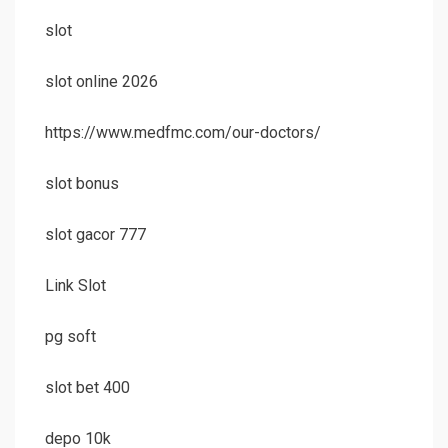
slot
slot online 2026
https://www.medfmc.com/our-doctors/
slot bonus
slot gacor 777
Link Slot
pg soft
slot bet 400
depo 10k