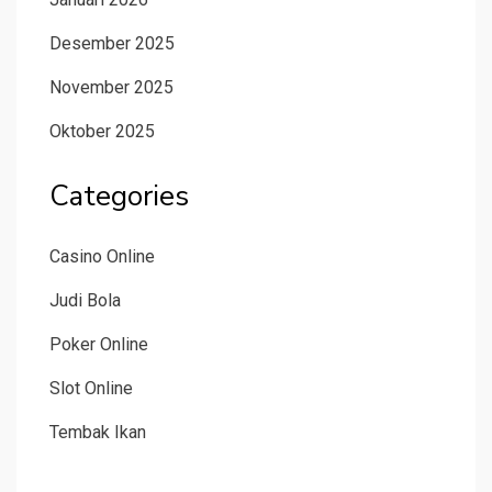
Desember 2025
November 2025
Oktober 2025
Categories
Casino Online
Judi Bola
Poker Online
Slot Online
Tembak Ikan