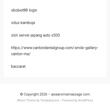
sbobet88 login
situs kamboja
slot server jepang auto x500
https://www.cantondentalgroup.com/smile-gallery-
canton-ma/
baccarat
© Copyright 2026 –
asiaaromamassage.com
Allium Theme by
TemplateLens
⋅
Powered by
WordPress