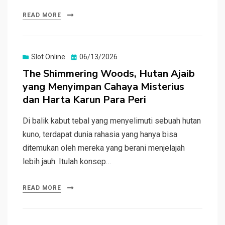
READ MORE
Posted
Slot Online
06/13/2026
on
The Shimmering Woods, Hutan Ajaib
yang Menyimpan Cahaya Misterius
dan Harta Karun Para Peri
Di balik kabut tebal yang menyelimuti sebuah hutan
kuno, terdapat dunia rahasia yang hanya bisa
ditemukan oleh mereka yang berani menjelajah
lebih jauh. Itulah konsep…
READ MORE