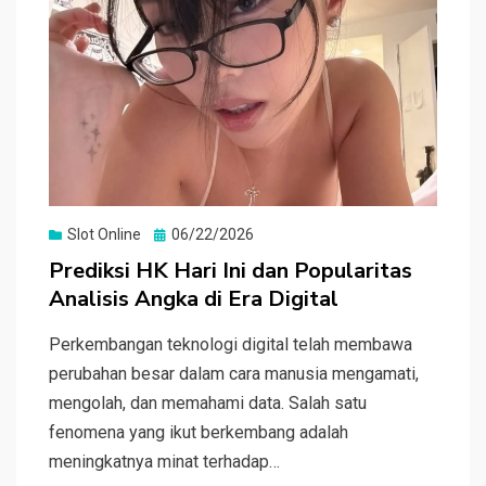
Posted
Slot Online
06/22/2026
on
Prediksi HK Hari Ini dan Popularitas
Analisis Angka di Era Digital
Perkembangan teknologi digital telah membawa
perubahan besar dalam cara manusia mengamati,
mengolah, dan memahami data. Salah satu
fenomena yang ikut berkembang adalah
meningkatnya minat terhadap…