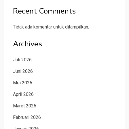
Recent Comments
Tidak ada komentar untuk ditampilkan.
Archives
Juli 2026
Juni 2026
Mei 2026
April 2026
Maret 2026
Februari 2026
Januari 2026