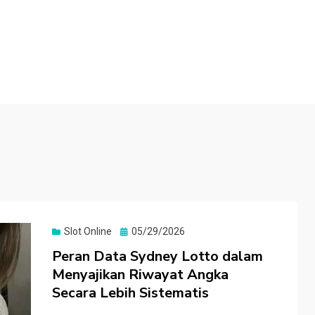
Posted
Slot Online
05/29/2026
on
Peran Data Sydney Lotto dalam
Menyajikan Riwayat Angka
Secara Lebih Sistematis