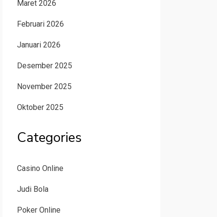
Maret 2026
Februari 2026
Januari 2026
Desember 2025
November 2025
Oktober 2025
Categories
Casino Online
Judi Bola
Poker Online