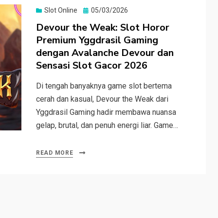
Posted
Slot Online
05/03/2026
on
Devour the Weak: Slot Horor
Premium Yggdrasil Gaming
dengan Avalanche Devour dan
Sensasi Slot Gacor 2026
Di tengah banyaknya game slot bertema
cerah dan kasual, Devour the Weak dari
Yggdrasil Gaming hadir membawa nuansa
gelap, brutal, dan penuh energi liar. Game…
READ MORE