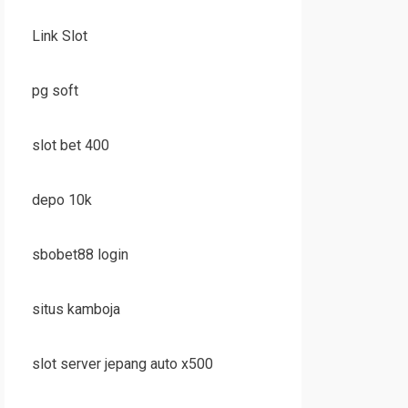
Link Slot
pg soft
slot bet 400
depo 10k
sbobet88 login
situs kamboja
slot server jepang auto x500