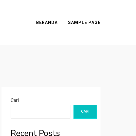
BERANDA
SAMPLE PAGE
Cari
CARI
Recent Posts