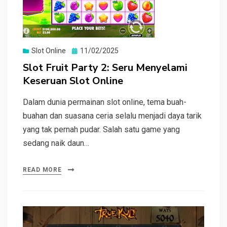
Posted
Slot Online
11/02/2025
on
Slot Fruit Party 2: Seru Menyelami
Keseruan Slot Online
Dalam dunia permainan slot online, tema buah-
buahan dan suasana ceria selalu menjadi daya tarik
yang tak pernah pudar. Salah satu game yang
sedang naik daun…
READ MORE