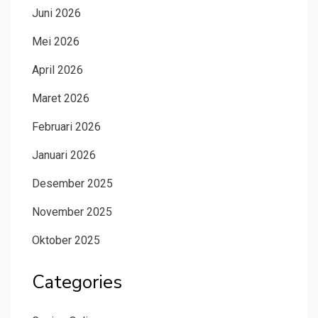
Juni 2026
Mei 2026
April 2026
Maret 2026
Februari 2026
Januari 2026
Desember 2025
November 2025
Oktober 2025
Categories