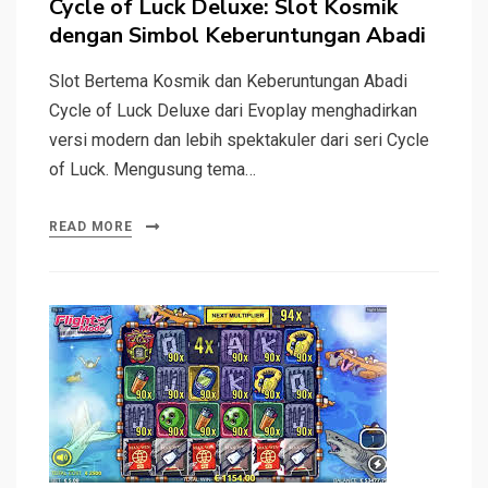
Cycle of Luck Deluxe: Slot Kosmik
dengan Simbol Keberuntungan Abadi
Slot Bertema Kosmik dan Keberuntungan Abadi
Cycle of Luck Deluxe dari Evoplay menghadirkan
versi modern dan lebih spektakuler dari seri Cycle
of Luck. Mengusung tema…
READ MORE