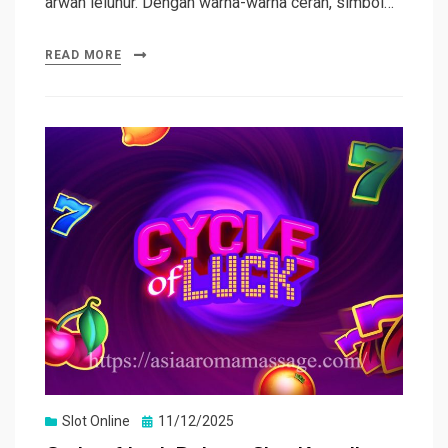
arwah leluhur. Dengan warna-warna cerah, simbol…
READ MORE
Posted
Slot Online
11/12/2025
on