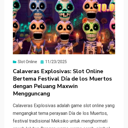
Posted
Slot Online
11/23/2025
on
Calaveras Explosivas: Slot Online
Bertema Festival Día de los Muertos
dengan Peluang Maxwin
Mengguncang
Calaveras Explosivas adalah game slot online yang
mengangkat tema perayaan Día de los Muertos,
festival tradisional Meksiko untuk menghormati