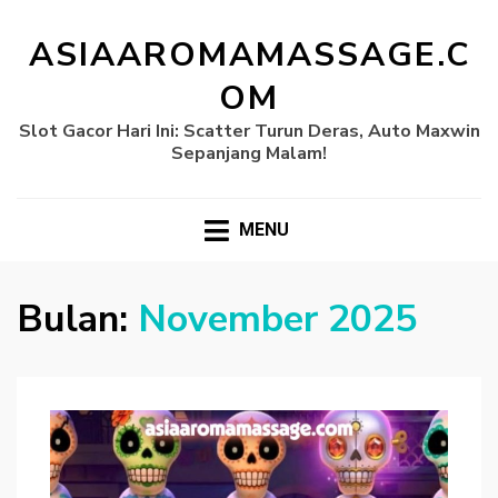
ASIAAROMAMASSAGE.C
OM
Slot Gacor Hari Ini: Scatter Turun Deras, Auto Maxwin
Sepanjang Malam!
MENU
Bulan:
November 2025