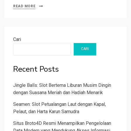
READ MORE
Cari
CARI
Recent Posts
Jingle Balls: Slot Bertema Liburan Musim Dingin
dengan Suasana Meriah dan Hadiah Menarik
Seamen: Slot Petualangan Laut dengan Kapal,
Pelaut, dan Harta Karun Samudra
Situs Broto4D Resmi Menampilkan Pengelolaan
Data Modern yang Mendukung Akses Informasi