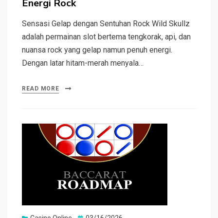
Energi Rock
Sensasi Gelap dengan Sentuhan Rock Wild Skullz
adalah permainan slot bertema tengkorak, api, dan
nuansa rock yang gelap namun penuh energi.
Dengan latar hitam-merah menyala…
READ MORE
Posted